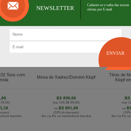
Cadastre-se e saiba das nossas
NEWSLETTER
ofertas por E-mail
 02 Tons com
Tênis de M
Mesa de Xadrez/Dominó Klopf
rola
Klopf 
,00
R$ 890,00
R$ 
 19,50
)
(em
10
X
R$ 89,00
)
(em
1
5,50
R$ 801,00
R$
ou
ou
conto)
(10% de desconto)
(10% 
erência bancária
Ato via Pix ou transferência bancária
Ato via Pix ou