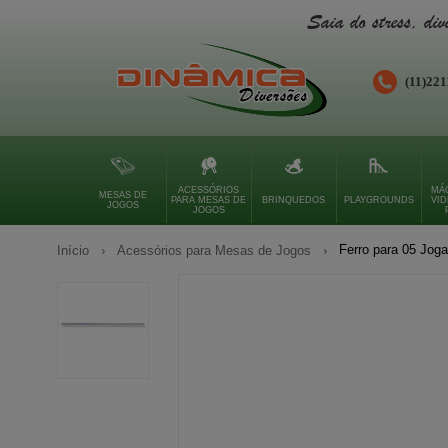
Saia do stress, div
(11)
221
ACESSÓRIOS
MÁ
MESAS DE
PARA MESAS DE
BRINQUEDOS
PLAYGROUNDS
VI
JOGOS
JOGOS
Ferro para 05 Jog
Início
Acessórios para Mesas de Jogos