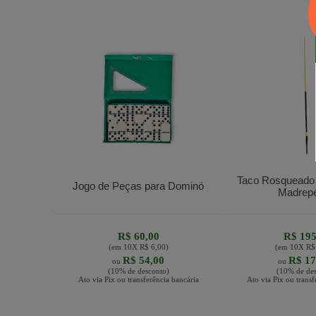
Taco Rosqueado
Jogo de Peças para Dominó
Madrepé
R$ 60,00
R$ 195
(em
10
X
R$ 6,00
)
(em
10
X
R$
R$ 54,00
R$ 17
ou
ou
(10% de desconto)
(10% de des
Ato via Pix ou transferência bancária
Ato via Pix ou transf