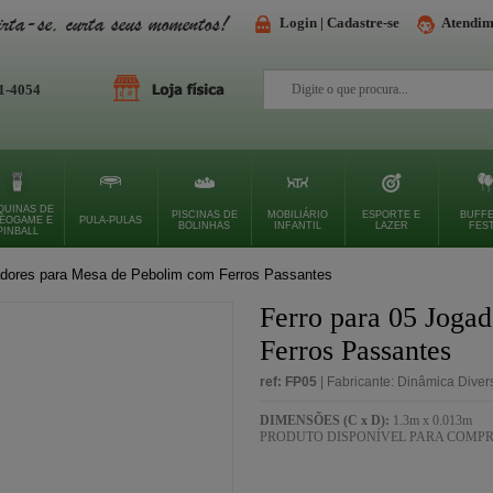
irta-se, curta seus momentos!
Login | Cadastre-se
Atendim
1-4054
QUINAS DE
PISCINAS DE
MOBILIÁRIO
ESPORTE E
BUFFE
DEOGAME E
PULA-PULAS
BOLINHAS
INFANTIL
LAZER
FES
PINBALL
adores para Mesa de Pebolim com Ferros Passantes
Ferro para 05 Joga
Ferros Passantes
ref: FP05
| Fabricante: Dinâmica Dive
DIMENSÕES (C x D):
1.3m x 0.013m
PRODUTO DISPONÍVEL PARA COMP