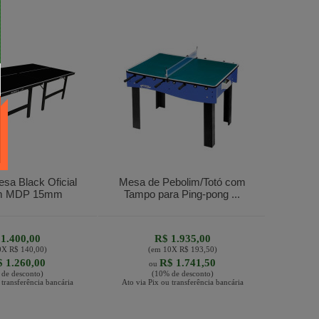
esa Black Oficial
Mesa de Pebolim/Totó com
em MDP 15mm
Tampo para Ping-pong ...
1.400,00
R$ 1.935,00
0
X
R$ 140,00
)
(em
10
X
R$ 193,50
)
 1.260,00
R$ 1.741,50
ou
de desconto)
(10% de desconto)
 transferência bancária
Ato via Pix ou transferência bancária