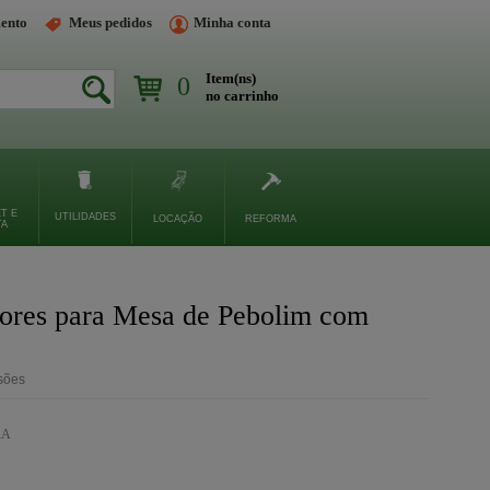
ento
Meus pedidos
Minha conta
Item(ns)
0
Buscar
no carrinho
T E
UTILIDADES
LOCAÇÃO
REFORMA
TA
dores para Mesa de Pebolim com
rsões
RA