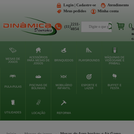
Login | Cadastre-se
Atendimento
Meus pedidos
Minha conta
2211-
0
(11)
Buscar
4054
I
n
c
ACESSÓRIOS
MÁQUINAS DE
MESAS DE
PARA MESAS DE
BRINQUEDOS
PLAYGROUNDS
VIDEOGAME E
JOGOS
JOGOS
PINBALL
PISCINAS DE
MOBILIÁRIO
ESPORTE E
BUFFET E
PULA-PULAS
BOLINHAS
INFANTIL
LAZER
FESTA
UTILIDADES
LOCAÇÃO
REFORMA
Mesas de Aero-hockey e Air Game