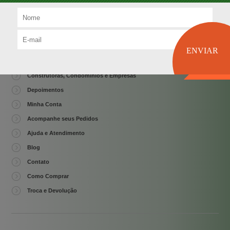
novidades
Quem Somos
Frete e Politica de Entrega
Política de Privacidade
Construtoras, Condomínios e Empresas
Depoimentos
Minha Conta
Acompanhe seus Pedidos
Ajuda e Atendimento
Blog
Contato
Como Comprar
Troca e Devolução