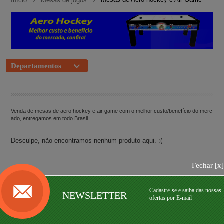
Início
Mesas de jogos
Departamentos
Venda de mesas de aero hockey e air game com o melhor custo/benefício do merc
ado, entregamos em todo Brasil.
Desculpe, não encontramos nenhum produto aqui. :(
Fechar [
x
]
Cadastre-se e saiba das nossas
NEWSLETTER
ofertas por E-mail
NEWSLETTER
Cadastre-se e seja o primeiro a
receber nossas ofertas e