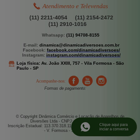
Atendimento e Televendas
(11) 2211-4054
(11) 2154-2472
(11) 2910-1016
Whatsapp:
(11) 94708-8155
E-mail:
dinamica@dinamicadiversoes.com.br
Facebook:
facebook.com/dinamicadiversoes/
Instagram:
instagram.com/dinamicadiversoes/
Loja física:
Av. João XXIII, 757 -
Vila Formosa - São
Paulo - SP
Acompanhe-nos:
Formas de pagamento:
© Copyright Dinâmica Comércio e Locação de Aparelhos de
Diversões Ltda - CNPJ: 67.496.521/0001-52
Clique aqui para
Inscrição Estadual: 113.370.318.112 - Endereço: Av. João XXIII, 757
inciar a conversa
- V. Formosa - S. Paulo - SP