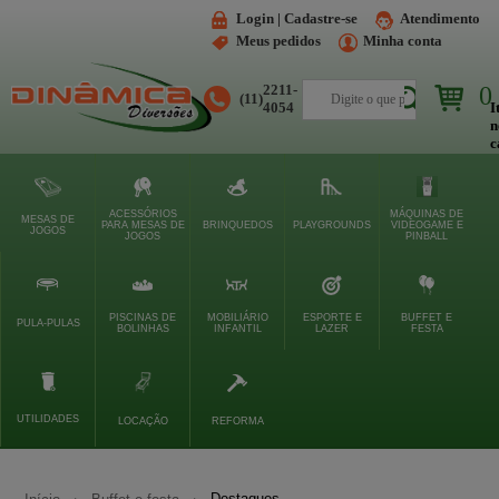
Login | Cadastre-se
Atendimento
Meus pedidos
Minha conta
2211-
0
(11)
Buscar
4054
I
n
c
ACESSÓRIOS
MÁQUINAS DE
MESAS DE
PARA MESAS DE
BRINQUEDOS
PLAYGROUNDS
VIDEOGAME E
JOGOS
JOGOS
PINBALL
PISCINAS DE
MOBILIÁRIO
ESPORTE E
BUFFET E
PULA-PULAS
BOLINHAS
INFANTIL
LAZER
FESTA
UTILIDADES
LOCAÇÃO
REFORMA
Destaques