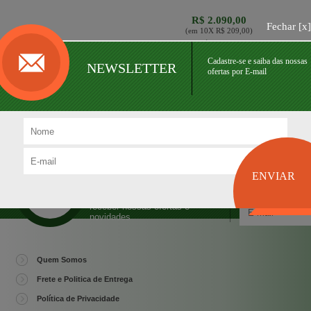
R$ 2.090,00
Fechar [
x
]
(em
10
X
R$ 209,00
)
R$ 1.881,00
ou
(10% de desconto)
Cadastre-se e saiba das nossas
Ato via Pix ou transferência bancária
NEWSLETTER
ofertas por E-mail
NEWSLETTER
Cadastre-se e seja o primeiro a
receber nossas ofertas e
novidades
Quem Somos
Frete e Politica de Entrega
Política de Privacidade