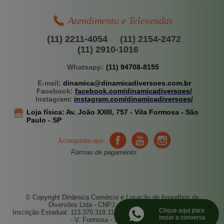
Atendimento e Televendas
(11) 2211-4054
(11) 2154-2472
(11) 2910-1016
Whatsapp:
(11) 94708-8155
E-mail:
dinamica@dinamicadiversoes.com.br
Facebook:
facebook.com/dinamicadiversoes/
Instagram:
instagram.com/dinamicadiversoes/
Loja física:
Av. João XXIII, 757 -
Vila Formosa - São
Paulo - SP
Acompanhe-nos:
Formas de pagamento:
© Copyright Dinâmica Comércio e Locação de Aparelhos de
Diversões Ltda - CNPJ: 67.496.521/0001-52
Clique aqui para
Inscrição Estadual: 113.370.318.112 - Endereço: Av. João XXIII, 757
inciar a conversa
- V. Formosa - S. Paulo - SP