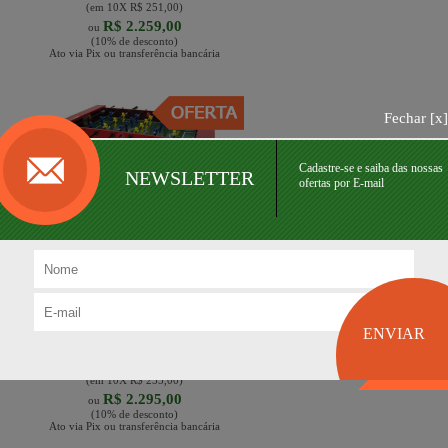
(em
10
X
R$ 251,00
)
R$ 2.259,00
ou
(10% de desconto)
Ato via Pix ou transferência bancária
Fechar [
x
]
Cadastre-se e saiba das nossas
NEWSLETTER
ofertas por E-mail
Mesa de Pebolim/Totó Oficial
com Ferros Passan...
R$ 2.550,00
(em
10
X
R$ 255,00
)
R$ 2.295,00
ou
(10% de desconto)
Ato via Pix ou transferência bancária