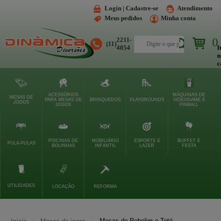
Login | Cadastre-se
Atendimento
Meus pedidos
Minha conta
2211-
0
(11)
Buscar
4054
I
n
c
ACESSÓRIOS
MÁQUINAS DE
MESAS DE
PARA MESAS DE
BRINQUEDOS
PLAYGROUNDS
VIDEOGAME E
JOGOS
JOGOS
PINBALL
PISCINAS DE
MOBILIÁRIO
ESPORTE E
BUFFET E
PULA-PULAS
BOLINHAS
INFANTIL
LAZER
FESTA
UTILIDADES
LOCAÇÃO
REFORMA
Mesas de Pebolim e Totó