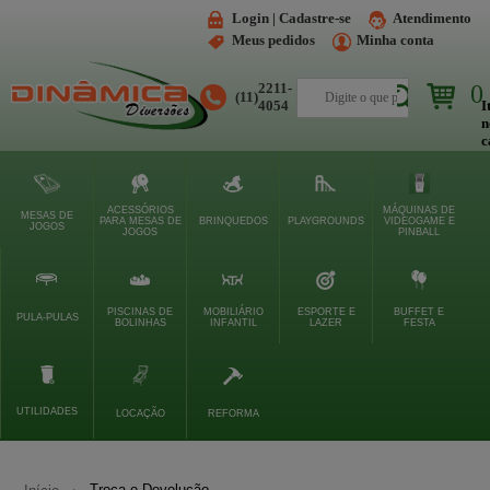
Login | Cadastre-se
Atendimento
Meus pedidos
Minha conta
2211-
0
(11)
Buscar
4054
I
n
c
ACESSÓRIOS
MÁQUINAS DE
MESAS DE
PARA MESAS DE
BRINQUEDOS
PLAYGROUNDS
VIDEOGAME E
JOGOS
JOGOS
PINBALL
PISCINAS DE
MOBILIÁRIO
ESPORTE E
BUFFET E
PULA-PULAS
BOLINHAS
INFANTIL
LAZER
FESTA
UTILIDADES
LOCAÇÃO
REFORMA
Troca e Devolução