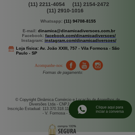
(11) 2211-4054
(11) 2154-2472
(11) 2910-1016
Whatsapp:
(11) 94708-8155
E-mail:
dinamica@dinamicadiversoes.com.br
Facebook:
facebook.com/dinamicadiversoes/
Instagram:
instagram.com/dinamicadiversoes/
Loja física:
Av. João XXIII, 757 -
Vila Formosa - São
Paulo - SP
Acompanhe-nos:
Formas de pagamento:
© Copyright Dinâmica Comércio e Locação de Aparelhos de
Diversões Ltda - CNPJ: 67.496.521/0001-52
Clique aqui para
Inscrição Estadual: 113.370.318.112 - Endereço: Av. João XXIII, 757
inciar a conversa
- V. Formosa - S. Paulo - SP