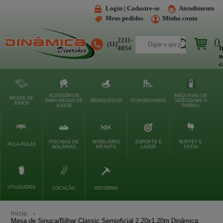
Login | Cadastre-se
Atendimento
Meus pedidos
Minha conta
2211-
0
(11)
Buscar
4054
I
n
c
ACESSÓRIOS
MÁQUINAS DE
MESAS DE
PARA MESAS DE
BRINQUEDOS
PLAYGROUNDS
VIDEOGAME E
JOGOS
JOGOS
PINBALL
PISCINAS DE
MOBILIÁRIO
ESPORTE E
BUFFET E
PULA-PULAS
BOLINHAS
INFANTIL
LAZER
FESTA
UTILIDADES
LOCAÇÃO
REFORMA
Início
Mesa de Sinuca/Bilhar Classic Semioficial 2,20x1,20m Dinâmica