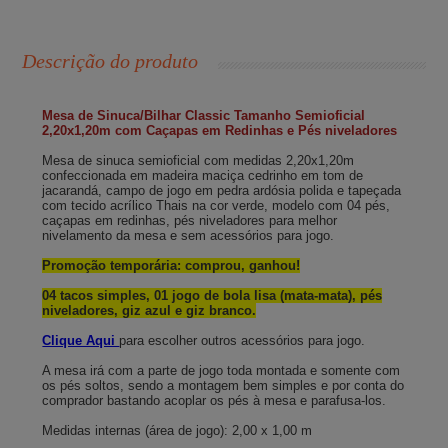
Descrição do produto
Mesa de Sinuca/Bilhar Classic
Tamanho
Semioficial
2,20x1,20m com Caçapas em Redinhas e Pés niveladores
Mesa de sinuca semioficial com medidas 2,20x1,20m
confeccionada em madeira maciça cedrinho em tom de
jacarandá, campo de jogo em pedra ardósia polida e tapeçada
com tecido acrílico Thais na cor verde, modelo com 04 pés,
caçapas em redinhas,
pés niveladores para melhor
nivelamento da mesa
e sem acessórios para jogo.
Promoção temporária: comprou, ganhou!
04 tacos simples, 01 jogo de bola lisa (mata-mata), pés
niveladores, giz azul e giz branco.
Clique Aqui
para escolher outros acessórios para jogo.
A mesa irá com a parte de jogo toda montada e somente com
os pés soltos, sendo a montagem bem simples e por conta do
comprador bastando acoplar os pés à mesa e parafusa-los.
Medidas internas (área de jogo): 2,00 x 1,00 m