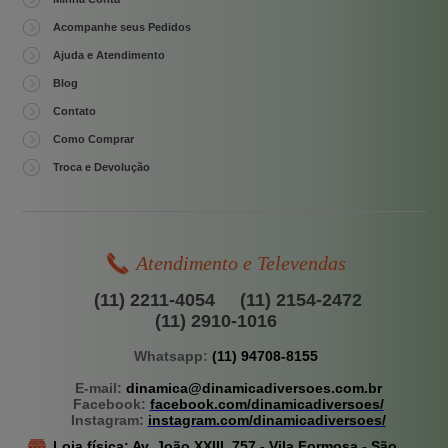
Acompanhe seus Pedidos
Ajuda e Atendimento
Blog
Contato
Como Comprar
Troca e Devolução
Atendimento e Televendas
(11) 2211-4054
(11) 2154-2472
(11) 2910-1016
Whatsapp:
(11) 94708-8155
E-mail:
dinamica@dinamicadiversoes.com.br
Facebook:
facebook.com/dinamicadiversoes/
Instagram:
instagram.com/dinamicadiversoes/
Loja física:
Av. João XXIII, 757 -
Vila Formosa - São