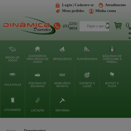
Login | Cadastre-se
Atendimento
Meus pedidos
Minha conta
2211-
0
(11)
Buscar
4054
I
n
c
ACESSÓRIOS
MÁQUINAS DE
MESAS DE
PARA MESAS DE
BRINQUEDOS
PLAYGROUNDS
VIDEOGAME E
JOGOS
JOGOS
PINBALL
PISCINAS DE
MOBILIÁRIO
ESPORTE E
BUFFET E
PULA-PULAS
BOLINHAS
INFANTIL
LAZER
FESTA
UTILIDADES
LOCAÇÃO
REFORMA
Depoimentos