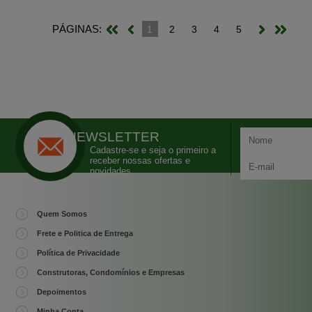
PÁGINAS:
1
2
3
4
5
NEWSLETTER
Cadastre-se e seja o primeiro a
receber nossas ofertas e
novidades
Quem Somos
Frete e Politica de Entrega
Política de Privacidade
Construtoras, Condomínios e Empresas
Depoimentos
Minha Conta