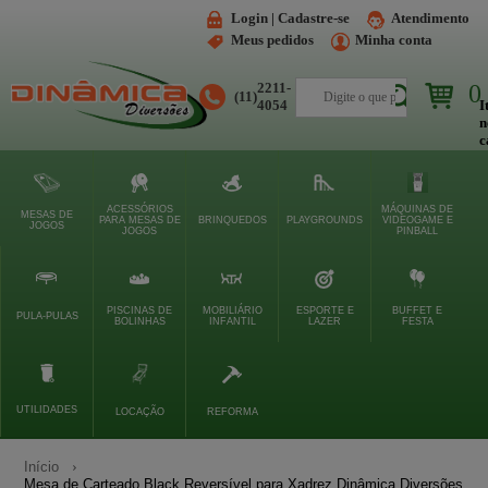
Login | Cadastre-se
Atendimento
Meus pedidos
Minha conta
2211-
0
(11)
Buscar
4054
I
n
c
ACESSÓRIOS
MÁQUINAS DE
MESAS DE
PARA MESAS DE
BRINQUEDOS
PLAYGROUNDS
VIDEOGAME E
JOGOS
JOGOS
PINBALL
PISCINAS DE
MOBILIÁRIO
ESPORTE E
BUFFET E
PULA-PULAS
BOLINHAS
INFANTIL
LAZER
FESTA
UTILIDADES
LOCAÇÃO
REFORMA
Início
Mesa de Carteado Black Reversível para Xadrez Dinâmica Diversões