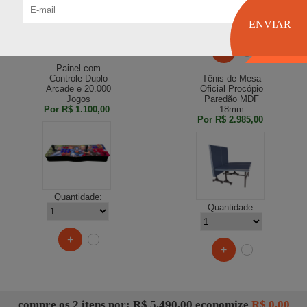
Quantidade:
+
Painel com
Controle Duplo
Tênis de Mesa
Arcade e 20.000
Oficial Procópio
Jogos
Paredão MDF
Por
R$ 1.100,00
18mm
Por
R$ 2.985,00
Quantidade:
Quantidade:
+
+
compre
os 2 itens
por: R$ 5.490,00
economize
R$ 0,00